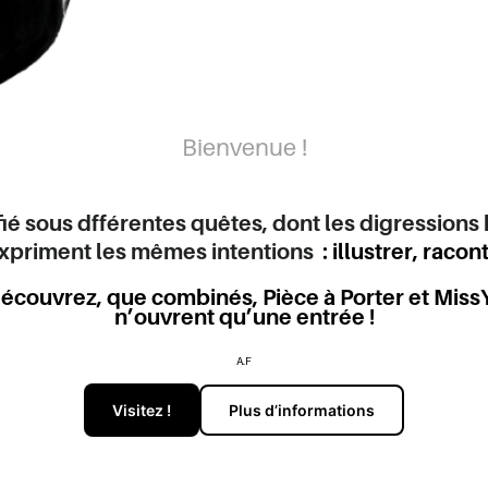
Bienvenue !
fié sous dfférentes quêtes, dont les digressions h
expriment les mêmes intentions
: illustrer, racon
écouvrez, que combinés, Pièce à Porter et MissYouC
n’ouvrent qu’une entrée !
A.F
Visitez !
Plus d’informations