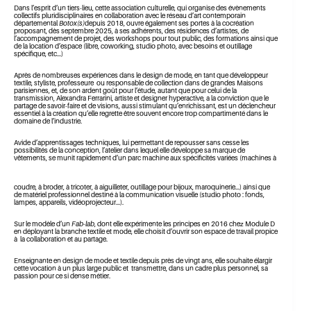
Dans l’esprit d’un tiers-lieu, cette association culturelle, qui organise des évènements
collectifs pluridisciplinaires en collaboration avec le réseau d’art contemporain
départemental
Botox(s)
depuis 2018, ouvre également ses portes à la cocréation
proposant, dès septembre 2025, à ses adhérents, des résidences d’artistes, de
l’accompagnement de projet, des workshops pour tout public, des formations ainsi que
de la location d’espace (libre, coworking, studio photo, avec besoins et outillage
spécifique, etc…)
Après de nombreuses expériences dans le design de mode, en tant que développeur
textile, styliste, professeure ou responsable de collection dans de grandes Maisons
parisiennes, et, de son ardent goût pour l’étude, autant que pour celui de la
transmission, Alexandra Ferrarini, artiste et designer hyperactive, a la conviction que le
partage de savoir-faire et de visions, aussi stimulant qu’enrichissant, est un déclencheur
essentiel à la création qu’elle regrette être souvent encore trop compartimenté dans le
domaine de l’industrie.
Avide d’apprentissages techniques, lui permettant de repousser sans cesse les
possibilités de la conception, l’atelier dans lequel elle développe sa marque de
vêtements, se munit rapidement d’un parc machine aux spécificités variées (machines à
coudre, à broder, à tricoter, à aiguilleter, outillage pour bijoux, maroquinerie…) ainsi que
de matériel professionnel destiné à la communication visuelle (studio photo : fonds,
lampes, appareils, vidéoprojecteur…).
Sur le modèle d’un
Fab-lab
, dont elle expérimente les principes en 2016 chez Module D
en déployant la branche textile et mode, elle choisit d’ouvrir son espace de travail propice
à la collaboration et au partage.
Enseignante en design de mode et textile depuis près de vingt ans, elle souhaite élargir
cette vocation à un plus large public et transmettre, dans un cadre plus personnel, sa
passion pour ce si dense métier.