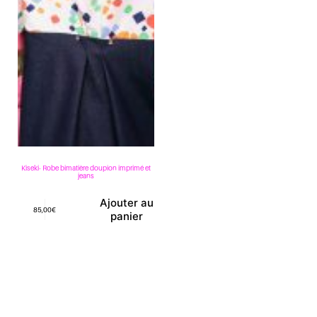
Kiseki- Robe bimatière doupion imprimé et
jeans
Ajouter au
85,00
€
panier