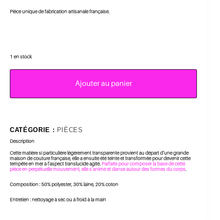
Pièce unique de fabrication artisanale française.
1 en stock
Ajouter au panier
CATÉGORIE :
PIÈCES
Description
Cette matière si particulière légèrement transparente provient au départ d’une grande
maison de couture française, elle a ensuite été teinte et transformée pour devenir cette
tempête en mer à l’aspect translucide agité.
Parfaite pour composer la base de cette
pièce en perpétuelle mouvement, elle s’anime et danse autour des formes du corps
.
Composition : 50% polyester, 30% laine, 20% coton
Entretien : nettoyage à sec ou à froid à la main