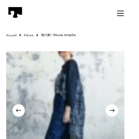
Passer
au
contenu
海の嵐*- Blouse tempête
Accueil
Pièces