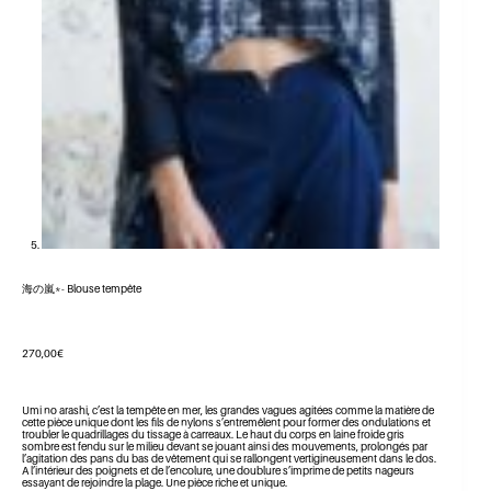
海の嵐*- Blouse tempête
270,00
€
Umi no arashi, c’est la tempête en mer, les grandes vagues agitées comme la matière de
cette pièce unique dont les fils de nylons s’entremêlent pour former des ondulations et
troubler le quadrillages du tissage à carreaux. Le haut du corps en laine froide gris
sombre est fendu sur le milieu devant se jouant ainsi des mouvements, prolongés par
l’agitation des pans du bas de vêtement qui se rallongent vertigineusement dans le dos.
A l’intérieur des poignets et de l’encolure, une doublure s’imprime de petits nageurs
essayant de rejoindre la plage. Une pièce riche et unique.