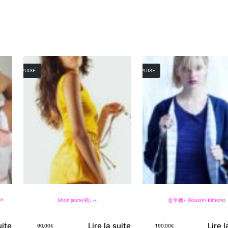
ÉPUISÉ
ÉPUISÉ
on
Short jaune 戦い*
金平糖* Blouson-Kimono
uite
Lire la suite
Lire l
90,00
€
190,00
€