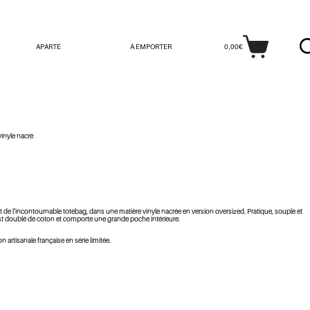
APARTÉ
À EMPORTER
0,00
€
Panier
d’achat
vinyle nacré
e l’incontournable totebag, dans une matière vinyle nacrée en version oversized. Pratique, souple et
est doublé de coton et comporte une grande poche intérieure.
on artisanale française en série limitée.