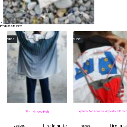
Produits similaires
ÉPUISÉ
ÉPUISÉ
Kyandi- Sac à dos en vinyle doublé cot
雨* – Kimono Pluie
Lire la suite
Lire la s
235,00
€
55,00
€