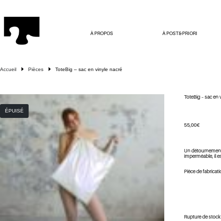
Passer
au
contenu
À PROPOS
À POST&PRIORI
Accueil
Pièces
ToteBig – sac en vinyle nacré
ToteBig – sac en 
ÉPUISÉ
55,00
€
Un détournement d
imperméable, il 
Pièce de fabricati
Rupture de stock